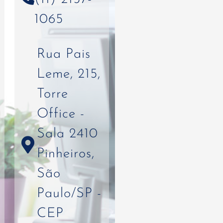
1065
Rua Pais
Leme, 215,
Torre
Office -
Sala 2410
Pinheiros,
São
Paulo/SP -
CEP