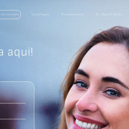
 em contato
Tecnologias
Procedimentos
Dr. Daniel Stellin
 aqui!