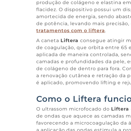
produção de colágeno e elastina e
flacidez. O dispositivo possui um di
amortecida de energia, sendo abast
de potência, levando mais precisão, 
tratamentos com o liftera
.
A caneta
Liftera
consegue atingir m
de coagulação, que orbita entre 65 e
aplicada de maneira controlada, sen
camadas e profundidades da pele, 
de colágeno de dentro para fora. C
a renovação cutânea e retração da 
é aplicado, promovendo lifting e re
Como o Liftera funci
O ultrassom microfocado do
Liftera
de ondas que aquece as camadas ma
favorecendo a microcoagulação da ár
a aplicação das ondas estimula a pr