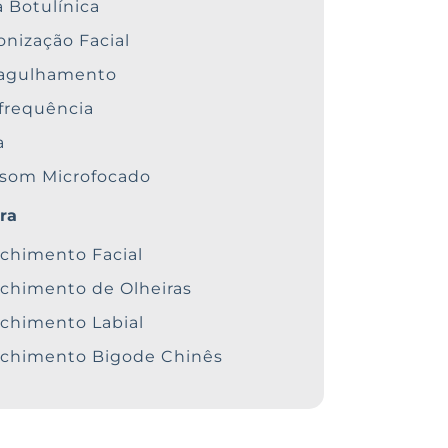
a Botulínica
nização Facial
oagulhamento
frequência
a
ssom Microfocado
era
chimento Facial
chimento de Olheiras
chimento Labial
chimento Bigode Chinês