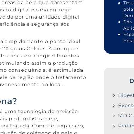
m áreas da pele que apresentam
Títu
pela
sparo digital e uma entrega
Derm
ecida por uma unidade digital
Pós-
eficiência e segurança aos
Apli
Espe
Hosp
ais rapidamente o ponto ideal
 70 graus Celsius. A energia é
do capaz de atingir diferentes
estimulando assim a produção
omo consequência, é estimulada
pele da região onde o tratamento
D
juvenescimento do local.
Bioes
ona?
Exos
é uma tecnologia de emissão
MD C
is profundas da pele,
Peeli
ea tratada. Como foi explicado,
odução de colágeno da pele e