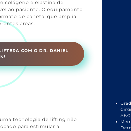
e colágeno e elastina de
ável ao paciente. O equipamento
rmato de caneta, que amplia
erentes áreas.
IFTERA COM O DR. DANIEL
IN!
Grad
Cirú
ABC-
ma tecnologia de lifting não
Memb
focado para estimular a
Derm