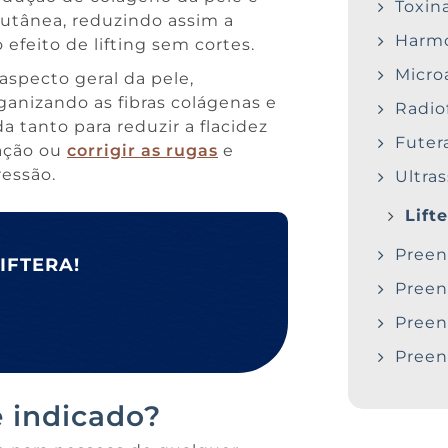
Toxin
utânea, reduzindo assim a
Harmo
efeito de lifting sem cortes.
Micr
 aspecto geral da pele,
ganizando as fibras colágenas e
Radio
a tanto para reduzir a flacidez
Futer
mação ou
corrigir as rugas
e
essão.
Ultra
Lift
Preen
LIFTERA!
Preen
Preen
Preen
é indicado?