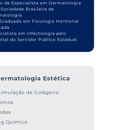
lo de Especialista em Dermatologia
 Sociedade Brasileira de
atologia.
Graduado em Fisiologia Hormonal
cada.
cialista em Infectologia pelo
ital do Servidor Público Estadual.
ermatologia Estética
timulação de Colágeno
somos
odes
ng Químico