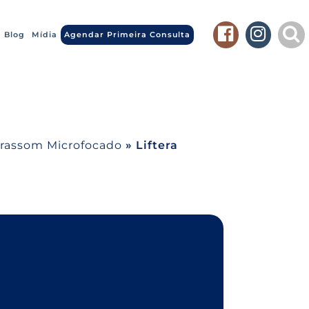
Blog
Mídia
Agendar Primeira Consulta
trassom Microfocado
»
Liftera